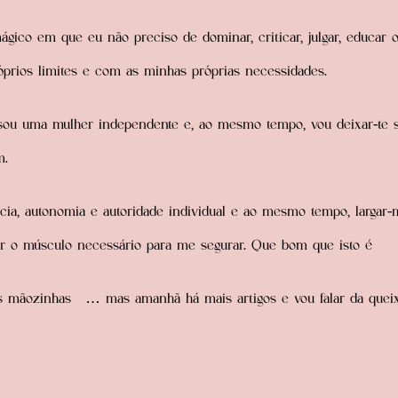
gico em que eu não preciso de dominar, criticar, julgar, educar o
prios limites e com as minhas próprias necessidades.
sou uma mulher independente e, ao mesmo tempo, vou deixar-te s
m.
cia, autonomia e autoridade individual e ao mesmo tempo, larga
ter o músculo necessário para me segurar. Que bom que isto é
s mãozinhas … mas amanhã há mais artigos e vou falar da queix