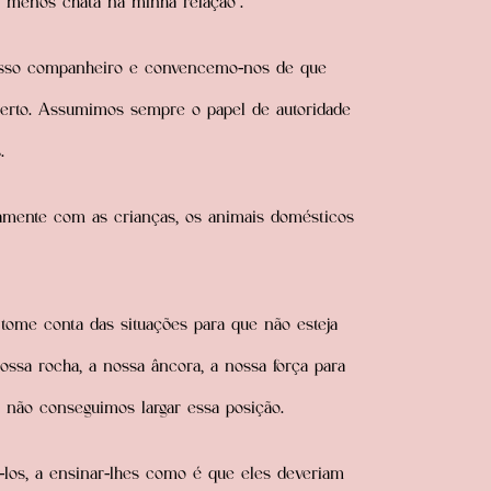
er menos chata na minha relação”.
nosso companheiro e convencemo-nos de que
erto. Assumimos sempre o papel de autoridade
.
amente com as crianças, os animais domésticos
tome conta das situações para que não esteja
sa rocha, a nossa âncora, a nossa força para
não conseguimos largar essa posição.
-los, a ensinar-lhes como é que eles deveriam