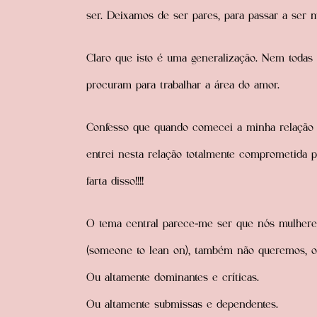
ser. Deixamos de ser pares, para passar a ser 
Claro que isto é uma generalização. Nem todas
procuram para trabalhar a área do amor.
Confesso que quando comecei a minha relação 
entrei nesta relação totalmente comprometida p
farta disso!!!!
O tema central parece-me ser que nós mulhe
(someone to lean on), também não queremos, o
Ou altamente dominantes e críticas.
Ou altamente submissas e dependentes.