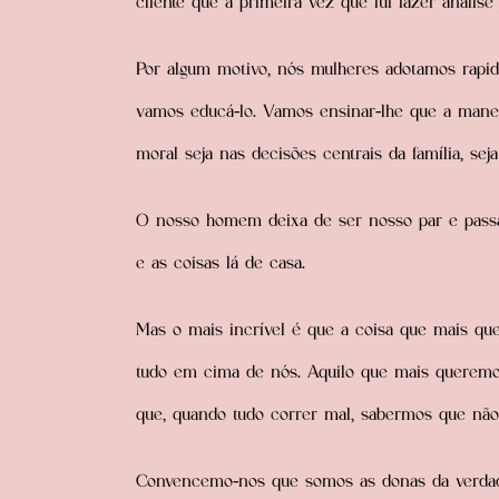
cliente que a primeira vez que fui fazer anális
Por algum motivo, nós mulheres adotamos rapi
vamos educá-lo. Vamos ensinar-lhe que a mane
moral seja nas decisões centrais da família, se
O nosso homem deixa de ser nosso par e passa
e as coisas lá de casa.
Mas o mais incrível é que a coisa que mais que
tudo em cima de nós. Aquilo que mais queremo
que, quando tudo correr mal, sabermos que nã
Convencemo-nos que somos as donas da verdade 