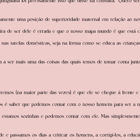
e junguiana foi precisamente isso que disse na consulta: “Quero s
damente uma posição de superioridade maternal em relação ao 
ira de ser dele é errada e que o nosso mapa mundo é que está c
ja nas tarefas domésticas, seja na forma como se educa as crianças
 a ser mais uma das coisas das quais temos de tomar conta junt
remos (na maior parte das vezes) é que ele se chegue à frente e 
s é saber que podemos contar com o nosso homem para ser a nos
o estamos sozinhas e podemos contar com ele. Mas simplesmente 
e passamos os dias a criticar os homens, a corrigi-los, a educá