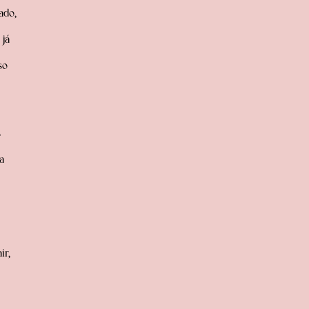
ado,
já
so
s
a
ir,