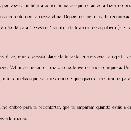
as por vezes também a consciência do que estamos a fazer de err
os coerente com a nossa alma. Depois de uns dias de reconexão 
á não dá para “DesSaber” (acabei de inventar essa palavra :)) e is
férias, tens a possibilidade de te voltar a anestesiar e repetir o
gos. Voltar ao mesmo ritmo que ao longo do ano te inquieta. Um
r, um comichão que vai crescendo e que quando tens tempo para
 no ombro para te reconfortar, que te amparam quando estás a ca
as adormecer.