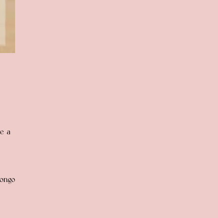
e a
longo