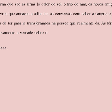
rna que são as férias (o calor do sol, o frio do mar, os novos ami
livros que andavas a adiar ler, as conversas com sabor a sangria e
 de ter para te transformares na pessoa que realmente és. As fér
ovamente a verdade sobre ti.
ece.