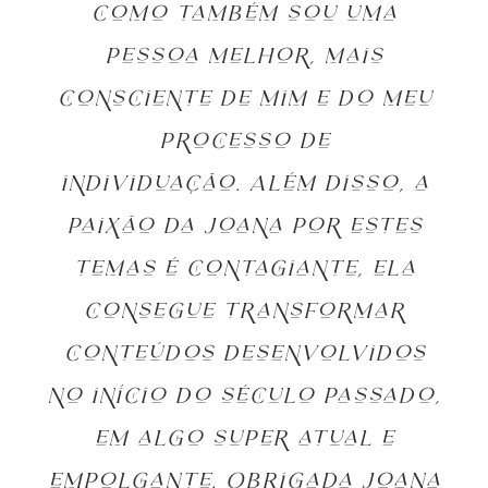
como também sou uma
pessoa melhor, mais
consciente de mim e do meu
processo de
individuação. Além disso, a
paixão da Joana por estes
temas é contagiante, ela
consegue transformar
conteúdos desenvolvidos
no início do século passado,
em algo super atual e
empolgante. Obrigada Joana