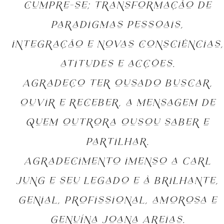
cumpre-se; transformação de
paradigmas pessoais,
integração e novas consciências,
atitudes e acções.
Agradeço ter ousado buscar,
ouvir e receber, a mensagem de
quem outrora ousou saber e
partilhar.
Agradecimento imenso a Carl
Jung e seu legado e à brilhante,
genial, profissional, amorosa e
genuína Joana Areias.